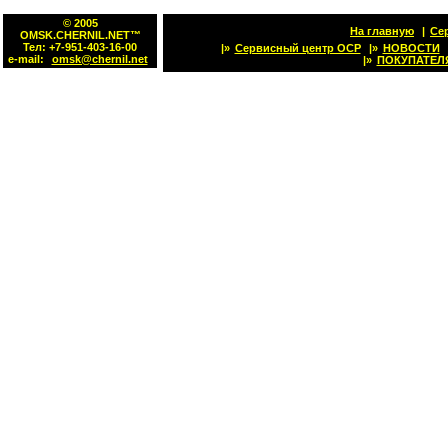
© 2005
На главную
|
Се
OMSK.CHERNIL.NET™
Тел: +7-951-403-16-00
|»
Сервисный центр OCP
|»
НОВОСТИ
e-mail:
omsk@chernil.net
|»
ПОКУПАТЕЛ