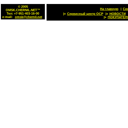
© 2005
На главную
|
Се
OMSK.CHERNIL.NET™
Тел: +7-951-403-16-00
|»
Сервисный центр OCP
|»
НОВОСТИ
e-mail:
omsk@chernil.net
|»
ПОКУПАТЕЛ