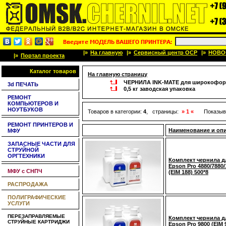
|»
На главную
|»
Сервисный центр OCP
|»
НОВО
|»
Портал проекта
Каталог товаров
На главную страницу
ЧЕРНИЛА INK-MATE для широкофор
3d ПЕЧАТЬ
0,5 кг заводская упаковка
РЕМОНТ
КОМПЬЮТЕРОВ И
НОУТБУКОВ
Товаров в категории:
4
, страницы:
» 1 «
Показыв
РЕМОНТ ПРИНТЕРОВ И
Наименование и оп
МФУ
ЗАПАСНЫЕ ЧАСТИ ДЛЯ
СТРУЙНОЙ
ОРГТЕХНИКИ
Комплект чернила д
Epson Pro 4880/7880/
МФУ с СНПЧ
(EIM 188) 500*8
РАСПРОДАЖА
ПОЛИГРАФИЧЕСКИЕ
УСЛУГИ
ПЕРЕЗАПРАВЛЯЕМЫЕ
Комплект чернила д
СТРУЙНЫЕ КАРТРИДЖИ
Epson Pro 9800 (EIM 