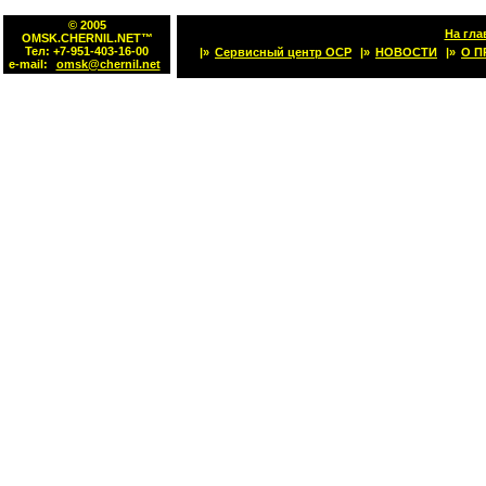
© 2005
На гла
OMSK.CHERNIL.NET™
Тел: +7-951-403-16-00
|»
Сервисный центр OCP
|»
НОВОСТИ
|»
О П
e-mail:
omsk@chernil.net