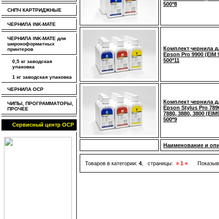
500*8
СНПЧ КАРТРИДЖНЫЕ
ЧЕРНИЛА INK-MATE
ЧЕРНИЛА INK-MATE для
широкоформатных
Комплект чернила д
принтеров
Epson Pro 9900 (EIM 
500*11
0,5 кг заводская
упаковка
1 кг заводская упаковка
ЧЕРНИЛА OCP
Комплект чернила д
ЧИПЫ, ПРОГРАММАТОРЫ,
Epson Stylus Pro 789
ПРОЧЕЕ
7880, 3880, 3800 (EIM
500*9
Сервисный центр OCP
Наименование и оп
Товаров в категории:
4
, страницы:
» 1 «
Показыв