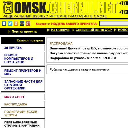
|»
На главную
|»
Сервисный центр OCP
|»
НОВО
|»
Портал проекта
Каталог товаров
РАСПРОДАЖА
3d ПЕЧАТЬ
Внимание! Данный товар Б/У, в отличном состоя
Покупка возможна только по наличному рассчету
РЕМОНТ
Подбробности узнавайте по тел.: 59-05-08
КОМПЬЮТЕРОВ И
НОУТБУКОВ
Рубрика находится в стадии наполнения
РЕМОНТ ПРИНТЕРОВ И
МФУ
ЗАПАСНЫЕ ЧАСТИ ДЛЯ
СТРУЙНОЙ
ОРГТЕХНИКИ
МФУ с СНПЧ
РАСПРОДАЖА
ПОЛИГРАФИЧЕСКИЕ
УСЛУГИ
ПЕРЕЗАПРАВЛЯЕМЫЕ
СТРУЙНЫЕ КАРТРИДЖИ