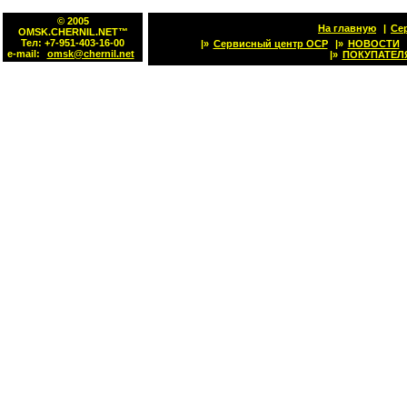
© 2005
На главную
|
Се
OMSK.CHERNIL.NET™
Тел: +7-951-403-16-00
|»
Сервисный центр OCP
|»
НОВОСТИ
e-mail:
omsk@chernil.net
|»
ПОКУПАТЕЛ