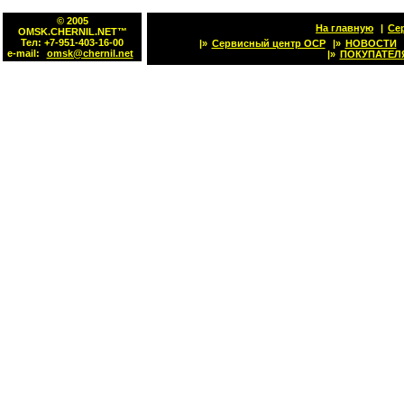
© 2005
На главную
|
Се
OMSK.CHERNIL.NET™
Тел: +7-951-403-16-00
|»
Сервисный центр OCP
|»
НОВОСТИ
e-mail:
omsk@chernil.net
|»
ПОКУПАТЕЛ