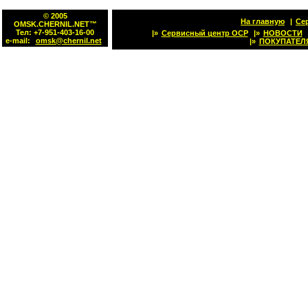
© 2005
На главную
|
Се
OMSK.CHERNIL.NET™
Тел: +7-951-403-16-00
|»
Сервисный центр OCP
|»
НОВОСТИ
e-mail:
omsk@chernil.net
|»
ПОКУПАТЕЛ