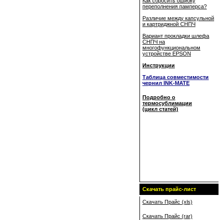
Как сбросить ошибку
переполнения памперса?
Различие между капсульной
и картриджной СНПЧ
Вариант прокладки шлефа
СНПЧ на
многофункциональном
устройстве EPSON
Инструкции
Таблица совместимости
чернил INK-MATE
Подробно о
термосублимации
(цикл статей)
Скачать прайс-лист
Скачать Прайс (xls)
Скачать Прайс (rar)