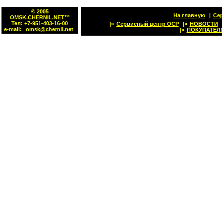
© 2005
На главную
|
Се
OMSK.CHERNIL.NET™
Тел: +7-951-403-16-00
|»
Сервисный центр OCP
|»
НОВОСТИ
e-mail:
omsk@chernil.net
|»
ПОКУПАТЕЛ