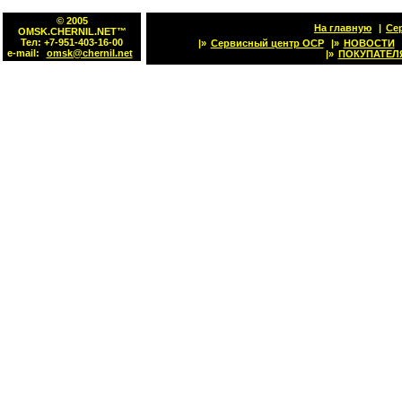
© 2005
На главную
|
Се
OMSK.CHERNIL.NET™
Тел: +7-951-403-16-00
|»
Сервисный центр OCP
|»
НОВОСТИ
e-mail:
omsk@chernil.net
|»
ПОКУПАТЕЛ