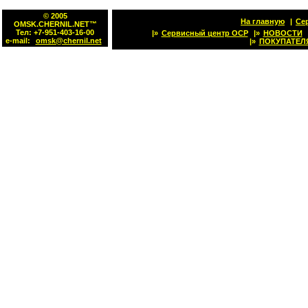
© 2005
На главную
|
Се
OMSK.CHERNIL.NET™
Тел: +7-951-403-16-00
|»
Сервисный центр OCP
|»
НОВОСТИ
e-mail:
omsk@chernil.net
|»
ПОКУПАТЕЛ