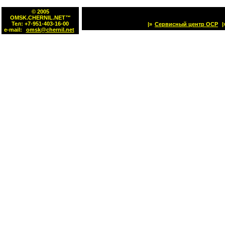
© 2005
OMSK.CHERNIL.NET™
Тел: +7-951-403-16-00
|»
Сервисный центр OCP
|
e-mail:
omsk@chernil.net