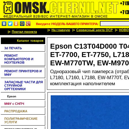
|»
На главную
|»
Сервисный центр OCP
|»
НОВО
|»
Портал проекта
Каталог товаров
Epson C13T04D000 T0
3d ПЕЧАТЬ
ET-7700, ET-7750, L71
РЕМОНТ
КОМПЬЮТЕРОВ И
EW-M770TW, EW-M97
НОУТБУКОВ
Одноразовый чип памперса (отрабо
РЕМОНТ ПРИНТЕРОВ И
МФУ
L7180, L7160, L7188, EW-M770T,
ЗАПАСНЫЕ ЧАСТИ ДЛЯ
комплектация наполнителем
СТРУЙНОЙ
ОРГТЕХНИКИ
Epson
МФУ с СНПЧ
РАСПРОДАЖА
ПОЛИГРАФИЧЕСКИЕ
УСЛУГИ