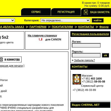
В канистре:
0 товаров
На сумму:
0.00 руб.
Категория:
АК ДЕЛАТЬ ЗАКАЗ
|»
ПАРТНЕРАМ
|»
ПОКУПАТЕЛЯМ
|»
КОНТАКТЫ
|»
Форум
Регистрация пользователя
На главную страницу
 5x2
для CANON
Логин:
дого цвета
Пароль:
»
Забыли пароль?
версия для печати
]
КОНТАКТЫ
Магазин:
+7 951
403 1600
yHorse
+7 (
3812
)
59-05-08
ай
Сервисный центр
+7 (3812) 49-33-89
 дней
б.
 перезаправляемые картриджи нового поколения
Видео CHERNIL.NET
P4840 iP4940 специально разработаны для
количества перезаправок, что позволяет