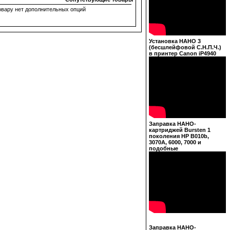
овару нет дополнительных опций
Установка НАНО 3
(бесшлейфовой С.Н.П.Ч.)
в принтер Canon iP4940
Заправка НАНО-
картриджей Bursten 1
поколения HP B010b,
3070A, 6000, 7000 и
подобные
Заправка НАНО-