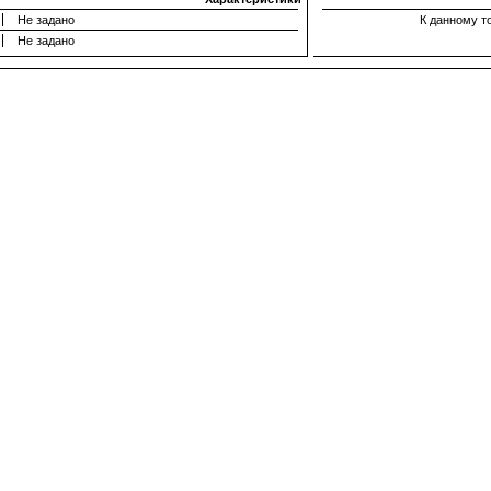
Не задано
К данному т
Не задано