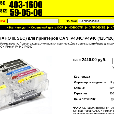
Фирма:
|»
На главную
|»
Сервисный центр OCP
|»
НОВОСТИ
|»
О ПРОЕКТЕ
|»
К
 III, SEC) для принтеров CAN iP4840/iP4940 (425/426)
бъема печати. Полная защита электроники принтера. Два сменных контейнера для каж
ON Pixma* iP4840 iP4940
2410.00 руб.
Цена:
[
Код товара
:
Фирма производитель
:
Sk
Страна
:
Кит
Гарантия
:
300
Цена опт (B2B)
:
ру
НАНО-картриджи BURSTEN- это
для принтеров CANON Pixma* i
осуществления максимального 