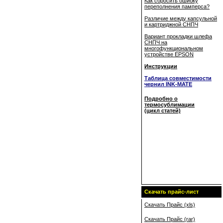
Как сбросить ошибку
переполнения памперса?
Различие между капсульной
и картриджной СНПЧ
Вариант прокладки шлефа
СНПЧ на
многофункциональном
устройстве EPSON
Инструкции
Таблица совместимости
чернил INK-MATE
Подробно о
термосублимации
(цикл статей)
Скачать прайс-лист
Скачать Прайс (xls)
Скачать Прайс (rar)