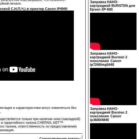
Заправка НАНО-
уйной печати.
картриджей BURSTEN для
овой С.Н.П.Ч.) в принтер Canon iP4940
Epson XP-600
Заправка НАНО-
картриджей Bursten 2
поколения Canon
ip7240/mg5440
ектация и характеристики могут изменяться без
Заправка НАНО-
.
картриджей Bursten 2
поколения Canon
ществляется только при наличии чека (накладной)
ip3600/4840
е и гарантийного талона CHERNIL.NET™
ого талона, ответственность по предоставлению
анизация.
Сопутствующие товары