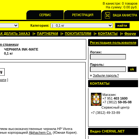
В канистре:
0 товаров
На сумму:
0.00 руб.
Категория:
АК ДЕЛАТЬ ЗАКАЗ
|»
ПАРТНЕРАМ
|»
ПОКУПАТЕЛЯМ
|»
КОНТАКТЫ
|»
Форум
Регистрация пользователя
ю страницу
ЧЕРНИЛА INK-MATE
Логин:
0,1 кг
Пароль:
»
Забыли пароль?
чати
]
КОНТАКТЫ
Магазин:
+7 951
403 1600
+7 (
3812
)
59-05-08
Сервисный центр
+7 (3812) 49-33-89
яем высококачественные чернила HP Vivera
Видео CHERNIL.NET
енные корпорацией
Alphachem Co.
(Южная Корея).