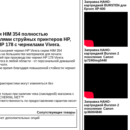
Заправка НАНО-
картриджей BURSTEN для
Epson XP-600
ии HIM 354 полностью
лями струйных принтеров HP,
 178 с чернилами Vivera.
Заправка НАНО-
сыхания чернил HP Vivera серии HIM 354
картриджей Bursten 2
а на большинстве материалов для печати.
поколения Canon
й при производстве чернил HP 178 Vivera
ip7240/mg5440
vera в любой области - от персональной домашней
чати.
е время благодаря повышенной стойкости чернил
арактеристики могут изменяться без
только при наличии чека (накладной) магазина с
на CHERNIL.NET™
 ответственность по предоставлению гарантии несет
Заправка НАНО-
картриджей Bursten 2
поколения Canon
ip3600/4840
Сопутствующие товары
нет дополнительных опций