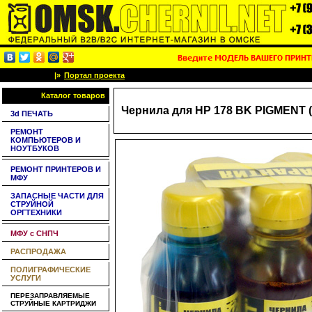
|»
Портал проекта
Каталог товаров
Чернила для HP 178 BK PIGMENT (
3d ПЕЧАТЬ
РЕМОНТ
КОМПЬЮТЕРОВ И
НОУТБУКОВ
РЕМОНТ ПРИНТЕРОВ И
МФУ
ЗАПАСНЫЕ ЧАСТИ ДЛЯ
СТРУЙНОЙ
ОРГТЕХНИКИ
МФУ с СНПЧ
РАСПРОДАЖА
ПОЛИГРАФИЧЕСКИЕ
УСЛУГИ
ПЕРЕЗАПРАВЛЯЕМЫЕ
СТРУЙНЫЕ КАРТРИДЖИ