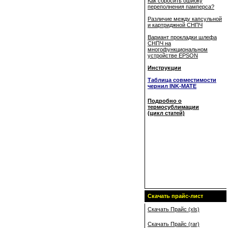
Как сбросить ошибку
переполнения памперса?
Различие между капсульной
и картриджной СНПЧ
Вариант прокладки шлефа
СНПЧ на
многофункциональном
устройстве EPSON
Инструкции
Таблица совместимости
чернил INK-MATE
Подробно о
термосублимации
(цикл статей)
Скачать прайс-лист
Скачать Прайс (xls)
Скачать Прайс (rar)