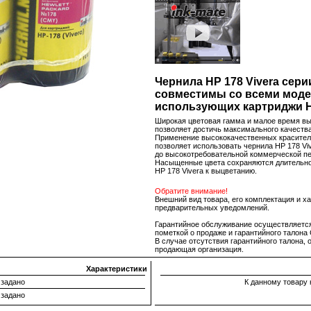
Чернила HP 178 Vivera сер
совместимы со всеми моде
использующих картриджи HP
Широкая цветовая гамма и малое время вы
позволяет достичь максимального качеств
Применение высококачественных красителе
позволяет использовать чернила HP 178 Vi
до высокотребовательной коммерческой пе
Насыщенные цвета сохраняются длительно
HP 178 Vivera к выцветанию.
Обратите внимание!
Внешний вид товара, его комплектация и х
предварительных уведомлений.
Гарантийное обслуживание осуществляется 
пометкой о продаже и гарантийного тало
В случае отсутствия гарантийного талона,
продающая организация.
Характеристики
 задано
К данному товару 
 задано