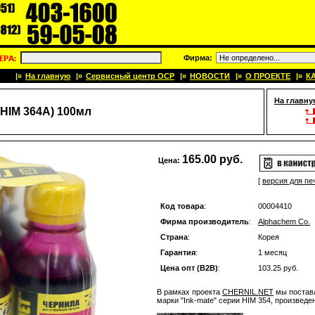
Фирма:
|»
На главную
|»
Сервисный центр OCP
|»
НОВОСТИ
|»
О ПРОЕКТЕ
|»
К
На главну
HIM 364A) 100мл
165.00 руб.
Цена:
[
версия для пе
Код товара
:
00004410
Фирма производитель
:
Alphachem Co.
Страна
:
Корея
Гарантия
:
1 месяц
Цена опт (B2B)
:
103.25 руб.
В рамках проекта
CHERNIL.NET
мы поставл
марки "Ink-mate" серии HIM 354, произвед