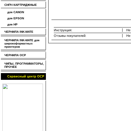
СНПЧ КАРТРИДЖНЫЕ
для CANON
для EPSON
для HP
Инструкция:
Не
ЧЕРНИЛА INK-MATE
Отзывы покупателей:
Не
ЧЕРНИЛА INK-MATE для
широкоформатных
принтеров
ЧЕРНИЛА OCP
ЧИПЫ, ПРОГРАММАТОРЫ,
ПРОЧЕЕ
Сервисный центр OCP