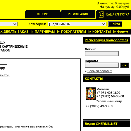
В канистре:
0 товаров
На сумму:
0.00 руб.
Категория:
АК ДЕЛАТЬ ЗАКАЗ
|»
ПАРТНЕРАМ
|»
ПОКУПАТЕЛЯМ
|»
КОНТАКТЫ
|»
Форум
Регистрация пользователя
ицу
Ч КАРТРИДЖНЫЕ
Логин:
CANON
Пароль:
»
Забыли пароль?
печати
]
КОНТАКТЫ
Магазин:
+7 951
403 1600
+7 (
3812
)
59-05-08
Сервисный центр
+7 (3812) 49-33-89
Видео CHERNIL.NET
арактеристики могут изменяться без