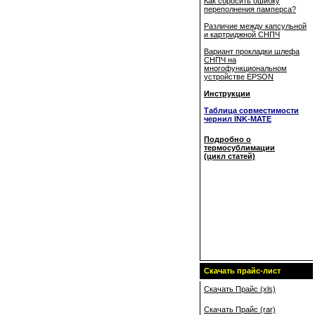
Как сбросить ошибку
переполнения памперса?
Различие между капсульной
и картриджной СНПЧ
Вариант прокладки шлефа
СНПЧ на
многофункциональном
устройстве EPSON
Инструкции
Таблица совместимости
чернил INK-MATE
Подробно о
термосублимации
(цикл статей)
Скачать прайс-лист
Скачать Прайс (xls)
Скачать Прайс (rar)