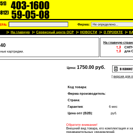
Фирма:
|»
На главную
|»
Сервисный центр OCP
|»
НОВОСТИ
|»
О ПРОЕКТЕ
|»
К
На главную стран
140
СНП
для 
ьные картриджи.
1750.00 руб.
Цена:
[
версия для 
Код товара
:
Фирма производитель
:
Страна
:
Гарантия
:
6 мес
Цена опт (B2B)
:
руб.
Обратите внимание!
Внешний вид товара, его комплектация и х
предварительных уведомлений.