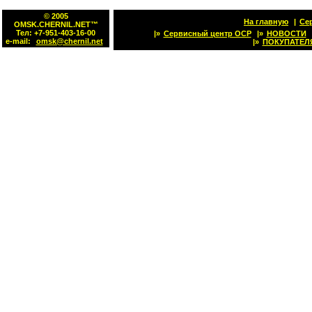
© 2005
На главную
|
Се
OMSK.CHERNIL.NET™
Тел: +7-951-403-16-00
|»
Сервисный центр OCP
|»
НОВОСТИ
e-mail:
omsk@chernil.net
|»
ПОКУПАТЕЛ