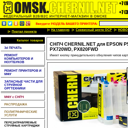
|»
На главную
|»
Сервисный центр OCP
|»
НОВО
|»
Портал проекта
Каталог товаров
CНПЧ CHERNIL.NET для EPSON P5
3d ПЕЧАТЬ
PX720WD, PX820FWD
РЕМОНТ
Имеет кнопку принудительного обнуления чипов кар
КОМПЬЮТЕРОВ И
НОУТБУКОВ
РЕМОНТ ПРИНТЕРОВ И
МФУ
ЗАПАСНЫЕ ЧАСТИ ДЛЯ
СТРУЙНОЙ
ОРГТЕХНИКИ
МФУ с СНПЧ
РАСПРОДАЖА
ПОЛИГРАФИЧЕСКИЕ
УСЛУГИ
ПЕРЕЗАПРАВЛЯЕМЫЕ
СТРУЙНЫЕ КАРТРИДЖИ