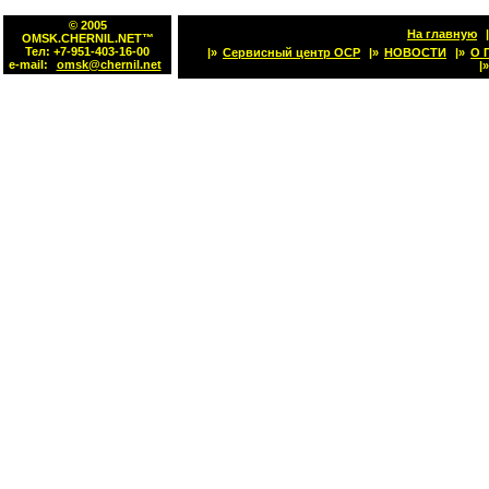
© 2005
На главную
|
OMSK.CHERNIL.NET™
Тел: +7-951-403-16-00
|»
Сервисный центр OCP
|»
НОВОСТИ
|»
О 
e-mail:
omsk@chernil.net
|»