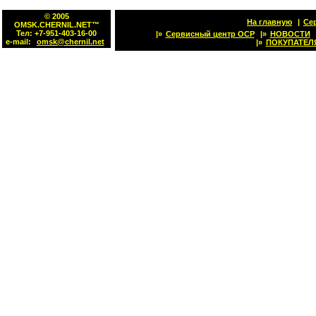
© 2005
На главную
|
Се
OMSK.CHERNIL.NET™
Тел: +7-951-403-16-00
|»
Сервисный центр OCP
|»
НОВОСТИ
e-mail:
omsk@chernil.net
|»
ПОКУПАТЕЛ