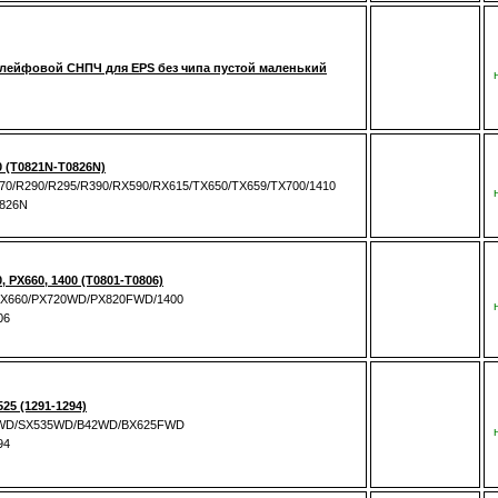
лейфовой СНПЧ для EPS без чипа пустой маленький
 (T0821N-T0826N)
270/R290/R295/R390/RX590/RX615/TX650/TX659/TX700/1410
0826N
 PX660, 1400 (T0801-T0806)
/PX660/PX720WD/PX820FWD/1400
06
5 (1291-1294)
25WD/SX535WD/B42WD/BX625FWD
94