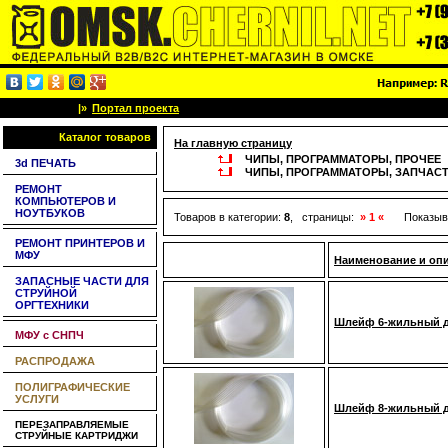
|»
Портал проекта
Каталог товаров
На главную страницу
ЧИПЫ, ПРОГРАММАТОРЫ, ПРОЧЕЕ
3d ПЕЧАТЬ
ЧИПЫ, ПРОГРАММАТОРЫ, ЗАПЧАСТИ
РЕМОНТ
КОМПЬЮТЕРОВ И
НОУТБУКОВ
Товаров в категории:
8
, страницы:
» 1 «
Показыв
РЕМОНТ ПРИНТЕРОВ И
МФУ
Наименование и оп
ЗАПАСНЫЕ ЧАСТИ ДЛЯ
СТРУЙНОЙ
ОРГТЕХНИКИ
Шлейф 6-жильный 
МФУ с СНПЧ
РАСПРОДАЖА
ПОЛИГРАФИЧЕСКИЕ
УСЛУГИ
Шлейф 8-жильный 
ПЕРЕЗАПРАВЛЯЕМЫЕ
СТРУЙНЫЕ КАРТРИДЖИ