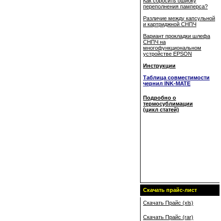
Как сбросить ошибку
переполнения памперса?
Различие между капсульной
и картриджной СНПЧ
Вариант прокладки шлефа
СНПЧ на
многофункциональном
устройстве EPSON
Инструкции
Таблица совместимости
чернил INK-MATE
Подробно о
термосублимации
(цикл статей)
Скачать прайс-лист
Скачать Прайс (xls)
Скачать Прайс (rar)