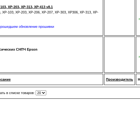
3, XP-203, XP-313, XP-413 v8.1
 XP-103, XP-203, XP-206, XP-207, XP-303, XP306, XP-313, XP-
 прошедшем обновление прошивки
сических СНПЧ Epson
исание
Производитель
Н
ать в списке товаров: