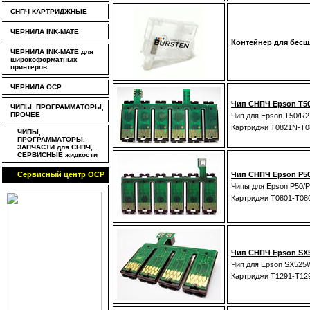
СНПЧ КАРТРИДЖНЫЕ
ЧЕРНИЛА INK-MATE
Контейнер для бесш
ЧЕРНИЛА INK-MATE для
широкоформатных
принтеров
ЧЕРНИЛА OCP
Чип СНПЧ Epson T50
ЧИПЫ, ПРОГРАММАТОРЫ,
ПРОЧЕЕ
Чип для Epson T50/R
Картриджи T0821N-T
ЧИПЫ,
ПРОГРАММАТОРЫ,
ЗАПЧАСТИ для СНПЧ,
СЕРВИСНЫЕ жидкости
Сервисный центр OCP
Чип СНПЧ Epson P50,
Чипы для Epson P50
Картриджи T0801-T08
Чип СНПЧ Epson SX52
Чип для Epson SX5
Картриджи T1291-T12