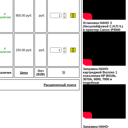
в
800.00 руб.
руб.
наличии
Установка НАНО 3
(бесшлейфовой С.Н.П.Ч.)
в принтер Canon iP4940
в
150.00 руб.
руб.
наличии
Заправка НАНО-
Опт
картриджей Bursten 1
аличие
Цена
(B2B)
поколения HP B010b,
3070A, 6000, 7000 и
подобные
Расширенный поиск
Заправка НАНО-