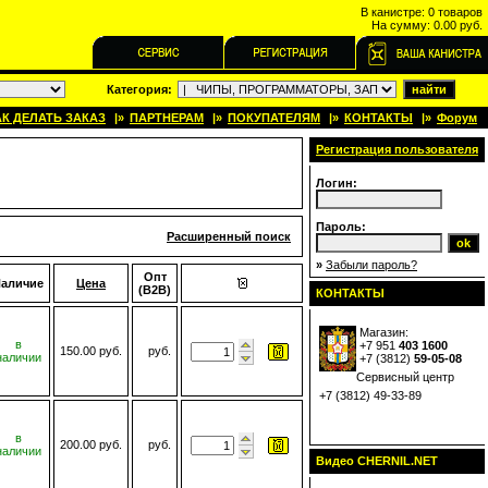
В канистре:
0 товаров
На сумму:
0.00 руб.
Категория:
АК ДЕЛАТЬ ЗАКАЗ
|»
ПАРТНЕРАМ
|»
ПОКУПАТЕЛЯМ
|»
КОНТАКТЫ
|»
Форум
Регистрация пользователя
Логин:
Пароль:
Расширенный поиск
»
Забыли пароль?
Опт
аличие
Цена
(B2B)
КОНТАКТЫ
Магазин:
в
+7 951
403 1600
150.00 руб.
руб.
наличии
+7 (
3812
)
59-05-08
Сервисный центр
+7 (3812) 49-33-89
в
200.00 руб.
руб.
наличии
Видео CHERNIL.NET