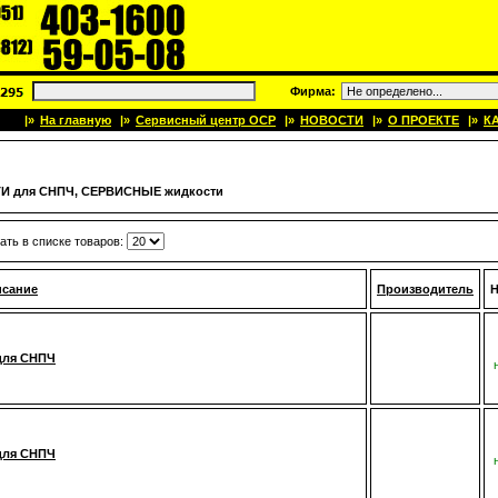
Фирма:
|»
На главную
|»
Сервисный центр OCP
|»
НОВОСТИ
|»
О ПРОЕКТЕ
|»
К
 для СНПЧ, СЕРВИСНЫЕ жидкости
ать в списке товаров:
исание
Производитель
Н
для СНПЧ
для СНПЧ