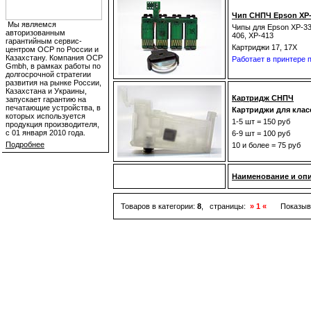
Чип СНПЧ Epson XP-10
Мы являемся
Чипы для Epson XP-33,
авторизованным
406, XP-413
гарантийным сервис-
Картриджи 17, 17X
центром OCP по России и
Казахстану. Компания OCP
Работает в принтере
Gmbh, в рамках работы по
долгосрочной стратегии
развития на рынке России,
Казахстана и Украины,
Картридж СНПЧ
запускает гарантию на
печатающие устройства, в
Картриджи для клас
которых используется
1-5 шт = 150 руб
продукция производителя,
с 01 января 2010 года.
6-9 шт = 100 руб
Подробнее
10 и более = 75 руб
Наименование и оп
Товаров в категории:
8
, страницы:
» 1 «
Показыв