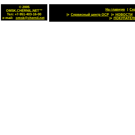
© 2005
На главную
|
Се
OMSK.CHERNIL.NET™
Тел: +7-951-403-16-00
|»
Сервисный центр OCP
|»
НОВОСТИ
e-mail:
omsk@chernil.net
|»
ПОКУПАТЕЛ