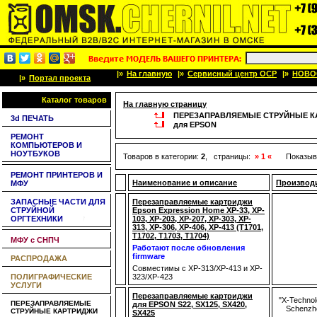
|»
На главную
|»
Сервисный центр OCP
|»
НОВО
|»
Портал проекта
Каталог товаров
На главную страницу
ПЕРЕЗАПРАВЛЯЕМЫЕ СТРУЙНЫЕ К
3d ПЕЧАТЬ
для EPSON
РЕМОНТ
КОМПЬЮТЕРОВ И
НОУТБУКОВ
Товаров в категории:
2
, страницы:
» 1 «
Показыв
РЕМОНТ ПРИНТЕРОВ И
Наименование и описание
Производ
МФУ
ЗАПАСНЫЕ ЧАСТИ ДЛЯ
Перезаправляемые картриджи
СТРУЙНОЙ
Epson Expression Home XP-33, XP-
ОРГТЕХНИКИ
103, XP-203, XP-207, XP-303, XP-
313, XP-306, XP-406, XP-413 (T1701,
T1702, T1703, T1704)
МФУ с СНПЧ
Работают после обновления
firmware
РАСПРОДАЖА
Совместимы с XP-313/XP-413 и XP-
ПОЛИГРАФИЧЕСКИЕ
323/XP-423
УСЛУГИ
Перезаправляемые картриджи
"X-Technol
ПЕРЕЗАПРАВЛЯЕМЫЕ
для EPSON S22, SX125, SX420,
Schenzh
СТРУЙНЫЕ КАРТРИДЖИ
SX425