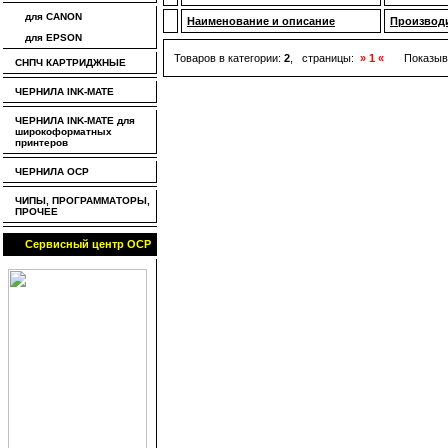
для CANON
Наименование и описание
Производ
для EPSON
Товаров в категории:
2
, страницы:
» 1 «
Показыв
СНПЧ КАРТРИДЖНЫЕ
ЧЕРНИЛА INK-MATE
ЧЕРНИЛА INK-MATE для
широкоформатных
принтеров
ЧЕРНИЛА OCP
ЧИПЫ, ПРОГРАММАТОРЫ,
ПРОЧЕЕ
Сервисный центр OCP