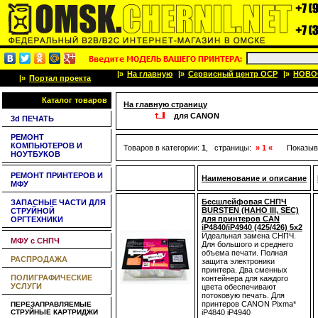
|»
На главную
|»
Сервисный центр OCP
|»
НОВО
|»
Портал проекта
Каталог товаров
На главную страницу
для CANON
3d ПЕЧАТЬ
РЕМОНТ
КОМПЬЮТЕРОВ И
Товаров в категории:
1
, страницы:
» 1 «
Показыв
НОУТБУКОВ
РЕМОНТ ПРИНТЕРОВ И
Наименование и описание
МФУ
Бесшлейфовая СНПЧ
ЗАПАСНЫЕ ЧАСТИ ДЛЯ
BURSTEN (HАНО III, SEC)
СТРУЙНОЙ
для принтеров CAN
ОРГТЕХНИКИ
iP4840/iP4940 (425/426) 5x2
Идеальная замена СНПЧ.
МФУ с СНПЧ
Для большого и среднего
объема печати. Полная
РАСПРОДАЖА
защита электроники
принтера. Два сменных
ПОЛИГРАФИЧЕСКИЕ
контейнера для каждого
УСЛУГИ
цвета обеспечивают
потоковую печать. Для
принтеров CANON Pixma*
ПЕРЕЗАПРАВЛЯЕМЫЕ
СТРУЙНЫЕ КАРТРИДЖИ
iP4840 iP4940