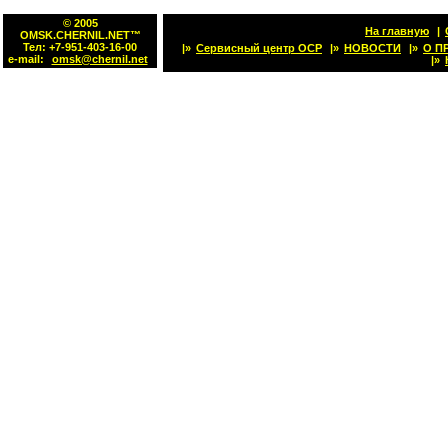
© 2005
На главную
|
OMSK.CHERNIL.NET™
Тел: +7-951-403-16-00
|»
Сервисный центр OCP
|»
НОВОСТИ
|»
О П
e-mail:
omsk@chernil.net
|»