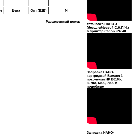
ие
Цена
Опт (B2B)
Расширенный поиск
Установка НАНО 3
(бесшлейфовой С.Н.П.Ч.)
в принтер Canon iP4940
Заправка НАНО-
картриджей Bursten 1
поколения HP B010b,
3070A, 6000, 7000 и
подобные
Заправка НАНО-