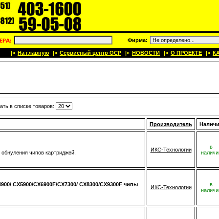
Фирма:
|»
На главную
|»
Сервисный центр OCP
|»
НОВОСТИ
|»
О ПРОЕКТЕ
|»
К
ать в списке товаров:
Производитель
Налич
в
ИКС-Технологии
 обнуления чипов картриджей.
наличи
00/ CX5900/CX6900F/CX7300/ CX8300/CX9300F чипы
в
ИКС-Технологии
наличи