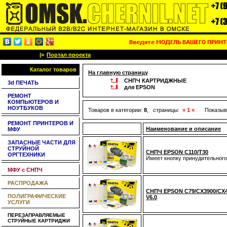
|»
Портал проекта
Каталог товаров
На главную страницу
СНПЧ КАРТРИДЖНЫЕ
3d ПЕЧАТЬ
для EPSON
РЕМОНТ
КОМПЬЮТЕРОВ И
НОУТБУКОВ
Товаров в категории:
8
, страницы:
» 1 «
Показыв
РЕМОНТ ПРИНТЕРОВ И
Наименование и описание
МФУ
ЗАПАСНЫЕ ЧАСТИ ДЛЯ
СТРУЙНОЙ
CНПЧ EPSON C110/T30
ОРГТЕХНИКИ
Имеет кнопку принудительного
МФУ с СНПЧ
РАСПРОДАЖА
CНПЧ EPSON C79/CХ3900/CX49
ПОЛИГРАФИЧЕСКИЕ
V6.0
УСЛУГИ
ПЕРЕЗАПРАВЛЯЕМЫЕ
СТРУЙНЫЕ КАРТРИДЖИ