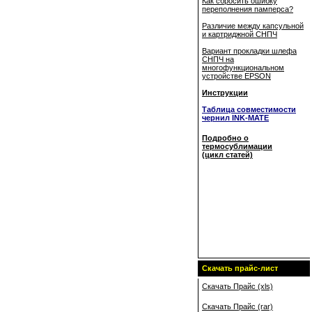
Как сбросить ошибку
переполнения памперса?
Различие между капсульной
и картриджной СНПЧ
Вариант прокладки шлефа
СНПЧ на
многофункциональном
устройстве EPSON
Инструкции
Таблица совместимости
чернил INK-MATE
Подробно о
термосублимации
(цикл статей)
Скачать прайс-лист
Скачать Прайс (xls)
Скачать Прайс (rar)