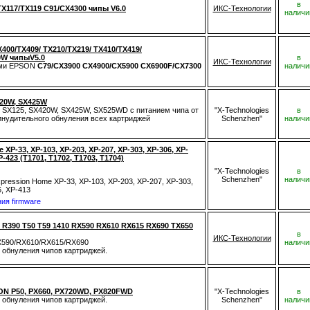
в
Х117/ТХ119 C91/CX4300 чипы V6.0
ИКС-Технологии
наличи
00/TX409/ TX210/TX219/ TX410/TX419/
0W чипыV5.0
в
ИКС-Технологии
ами EPSON
C79/CХ3900 CX4900/CX5900 CX6900F/CX7300
наличи
420W, SX425W
, SX125, SX420W, SX425W, SX525WD с питанием чипа от
"X-Technologies
в
нудительного обнуления всех картриджей
Schenzhen"
наличи
P-33, XP-103, XP-203, XP-207, XP-303, XP-306, XP-
P-423 (T1701, T1702, T1703, T1704)
"X-Technologies
в
Schenzhen"
наличи
ression Home XP-33, XP-103, XP-203, XP-207, XP-303,
6, XP-413
ия firmware
R390 Т50 Т59 1410 RX590 RX610 RX615 RX690 TX650
в
ИКС-Технологии
RX590/RX610/RX615/RX690
наличи
 обнуления чипов картриджей.
N P50, PX660, PX720WD, PX820FWD
"X-Technologies
в
 обнуления чипов картриджей.
Schenzhen"
наличи