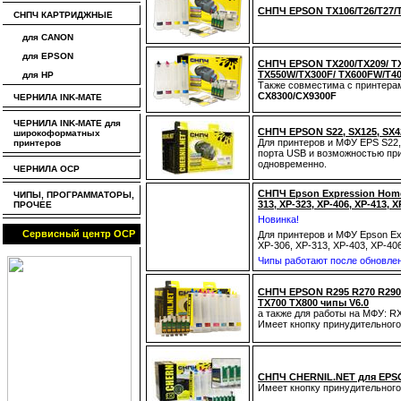
CНПЧ EPSON TX106/T26/T27/Т
СНПЧ КАРТРИДЖНЫЕ
для CANON
для EPSON
CНПЧ EPSON TX200/TX209/ TX4
TX550W/TX300F/ TX600FW/T4
для HP
Также совместима с принтер
CX8300/CX9300F
ЧЕРНИЛА INK-MATE
ЧЕРНИЛА INK-MATE для
СНПЧ EPSON S22, SX125, SX
широкоформатных
Для принтеров и МФУ EPS S22
принтеров
порта USB и возможностью при
одновременно.
ЧЕРНИЛА OCP
СНПЧ Epson Expression Home X
ЧИПЫ, ПРОГРАММАТОРЫ,
313, XP-323, XP-406, XP-413, X
ПРОЧЕЕ
Новинка!
Сервисный центр OCP
Для принтеров и МФУ Epson Exp
XP-306, XP-313, XP-403, XP-40
Чипы работают после обновлен
CНПЧ EPSON R295 R270 R290 
TX700 TX800 чипы V6.0
а также для работы на МФУ: 
Имеет кнопку принудительного
CНПЧ CHERNIL.NET для EPSO
Имеет кнопку принудительного