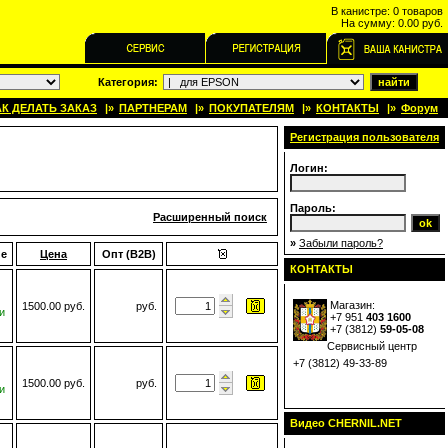
В канистре:
0 товаров
На сумму:
0.00 руб.
Категория:
АК ДЕЛАТЬ ЗАКАЗ
|»
ПАРТНЕРАМ
|»
ПОКУПАТЕЛЯМ
|»
КОНТАКТЫ
|»
Форум
Регистрация пользователя
Логин:
Пароль:
Расширенный поиск
»
Забыли пароль?
ие
Цена
Опт (B2B)
КОНТАКТЫ
Магазин:
1500.00 руб.
руб.
и
+7 951
403 1600
+7 (
3812
)
59-05-08
Сервисный центр
+7 (3812) 49-33-89
1500.00 руб.
руб.
и
Видео CHERNIL.NET